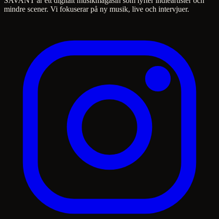
SAVANT är ett digitalt musikmagasin som lyfter indieartister och
mindre scener. Vi fokuserar på ny musik, live och intervjuer.