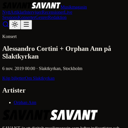
Musikmagasin
Nytt
Artiklar
Intervjuer
Recensioner
Live
Sessions
Konserter
Genrer
Redaktion
Konsert
Alessandro Cortini + Orphan Ann på
Slaktkyrkan
6 nov. 2019 00:00
·
Slaktkyrkan
, Stockholm
Köp biljetter
Om
Slaktkyrkan
Artister
Orphan Ann