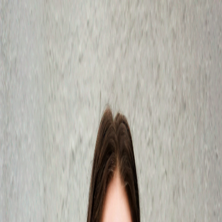
Musikmagasin
Nytt
Artiklar
Intervjuer
Recensioner
Live
Sessions
Konserter
Genrer
Redaktion
Skribent
Siri Christiansen
London-baserad journalist med förkärlek för postpunk.
Artiklar av
Siri Christiansen
Inga publicerade artiklar av Siri Christiansen än.
SAVANT är ett digitalt musikmagasin som lyfter indieartister och
mindre scener. Vi fokuserar på ny musik, live och intervjuer.