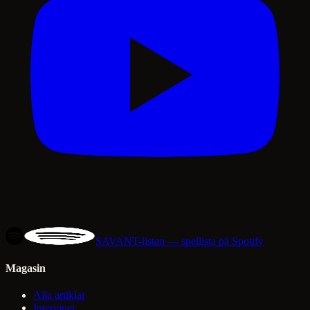
SAVANT-listan — spellista på Spotify
Magasin
Alla artiklar
Intervjuer